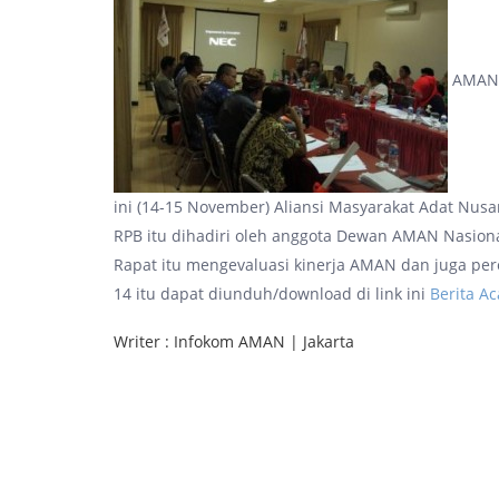
AMAN, 
ini (14-15 November) Aliansi Masyarakat Adat Nus
RPB itu dihadiri oleh anggota Dewan AMAN Nasional
Rapat itu mengevaluasi kinerja AMAN dan juga per
14 itu dapat diunduh/download di link ini
Berita A
Writer : Infokom AMAN | Jakarta