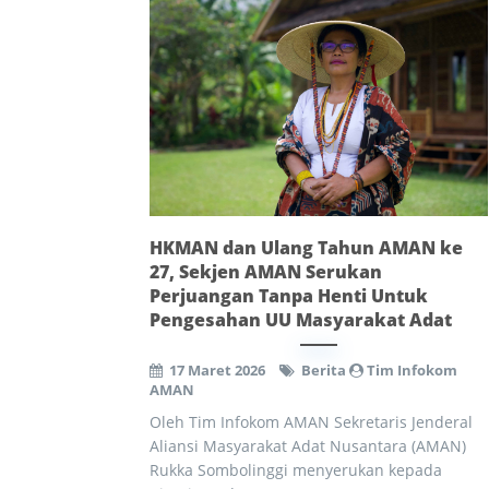
HKMAN dan Ulang Tahun AMAN ke
27, Sekjen AMAN Serukan
Perjuangan Tanpa Henti Untuk
Pengesahan UU Masyarakat Adat
17 Maret 2026
Berita
Tim Infokom
AMAN
Oleh Tim Infokom AMAN Sekretaris Jenderal
Aliansi Masyarakat Adat Nusantara (AMAN)
Rukka Sombolinggi menyerukan kepada