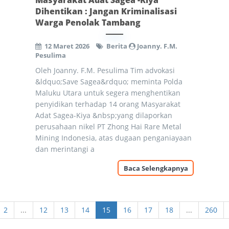
Masyarakat Adat Sagea -Kiya
Dihentikan : Jangan Kriminalisasi
Warga Penolak Tambang
12 Maret 2026
Berita
Joanny. F.M.
Pesulima
Oleh Joanny. F.M. Pesulima Tim advokasi
&ldquo;Save Sagea&rdquo; meminta Polda
Maluku Utara untuk segera menghentikan
penyidikan terhadap 14 orang Masyarakat
Adat Sagea-Kiya &nbsp;yang dilaporkan
perusahaan nikel PT Zhong Hai Rare Metal
Mining Indonesia, atas dugaan penganiayaan
dan merintangi a
Baca Selengkapnya
2
...
12
13
14
15
16
17
18
...
260