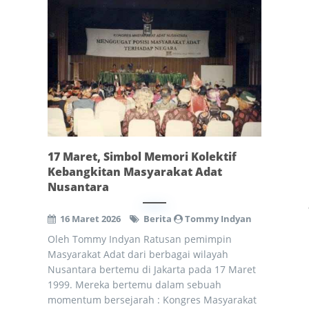
17 Maret, Simbol Memori Kolektif
Kebangkitan Masyarakat Adat
Nusantara
16 Maret 2026
Berita
Tommy Indyan
Oleh Tommy Indyan Ratusan pemimpin
Masyarakat Adat dari berbagai wilayah
Nusantara bertemu di Jakarta pada 17 Maret
1999. Mereka bertemu dalam sebuah
momentum bersejarah : Kongres Masyarakat