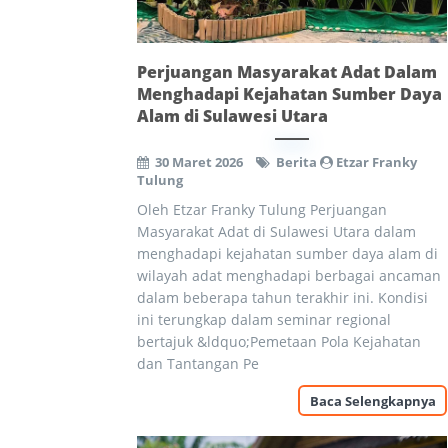
Perjuangan Masyarakat Adat Dalam
Menghadapi Kejahatan Sumber Daya
Alam di Sulawesi Utara
30 Maret 2026
Berita
Etzar Franky
Tulung
Oleh Etzar Franky Tulung Perjuangan
Masyarakat Adat di Sulawesi Utara dalam
menghadapi kejahatan sumber daya alam di
wilayah adat menghadapi berbagai ancaman
dalam beberapa tahun terakhir ini. Kondisi
ini terungkap dalam seminar regional
bertajuk &ldquo;Pemetaan Pola Kejahatan
dan Tantangan Pe
Baca Selengkapnya