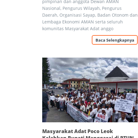
pimpinan dan anggota Dewan AMAN
Nasional, Pengurus Wilayah, Pengurus
Daerah, Organisasi Sayap, Badan Otonom dan
Lembaga Ekonomi AMAN serta seluruh
komunitas Masyarakat Adat anggo
Baca Selengkapnya
Masyarakat Adat Poco Leok