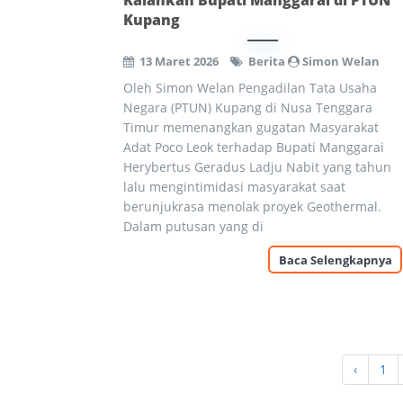
Kalahkan Bupati Manggarai di PTUN
Kupang
13 Maret 2026
Berita
Simon Welan
Oleh Simon Welan Pengadilan Tata Usaha
Negara (PTUN) Kupang di Nusa Tenggara
Timur memenangkan gugatan Masyarakat
Adat Poco Leok terhadap Bupati Manggarai
Herybertus Geradus Ladju Nabit yang tahun
lalu mengintimidasi masyarakat saat
berunjukrasa menolak proyek Geothermal.
Dalam putusan yang di
Baca Selengkapnya
‹
1