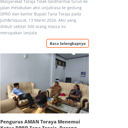
Masyarakat Toraja Tolak Geothermal turun ke
jalan melakukan aksi unjukrasa ke gedung
DPRD dan kantor Bupati Tana Toraja pada
Jum&rsquo;at, 13 Maret 2026. Aksi yang
diikuti sekitar 500 orang massa ini
merupakan lanjuta
Baca Selengkapnya
Pengurus AMAN Toraya Menemui