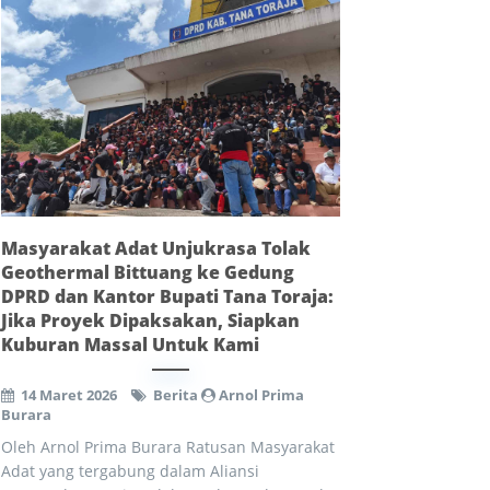
Masyarakat Adat Unjukrasa Tolak
Geothermal Bittuang ke Gedung
DPRD dan Kantor Bupati Tana Toraja:
Jika Proyek Dipaksakan, Siapkan
Kuburan Massal Untuk Kami
14 Maret 2026
Berita
Arnol Prima
Burara
Oleh Arnol Prima Burara Ratusan Masyarakat
Adat yang tergabung dalam Aliansi