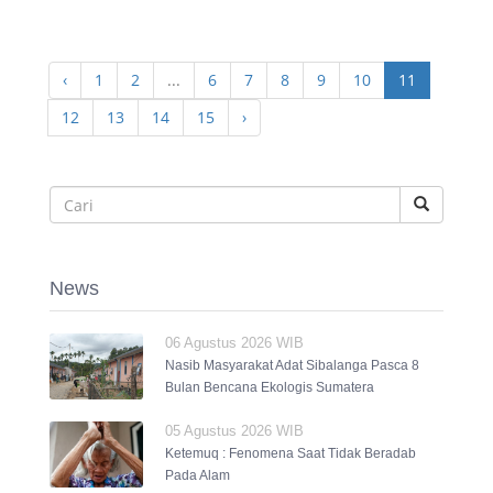
‹
1
2
...
6
7
8
9
10
11
12
13
14
15
›
News
06 Agustus 2026 WIB
Nasib Masyarakat Adat Sibalanga Pasca 8
Bulan Bencana Ekologis Sumatera
05 Agustus 2026 WIB
Ketemuq : Fenomena Saat Tidak Beradab
Pada Alam